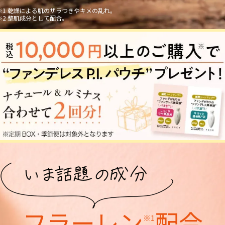
※1 乾燥による肌のザラつきやキメの乱れ。
※2 整肌成分として配合。
フラーレン
配合
※1