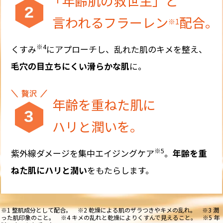
「年齢肌の救世主」と
言われるフラーレン
配合
※1
※4
くすみ
にアプローチし、乱れた肌のキメを整え、
毛穴の目立ちにくい滑らかな肌
に。
年齢を重ねた肌に
ハリと潤いを。
※5
紫外線ダメージを集中エイジングケア
。
年齢を重
ねた肌にハリと潤い
をもたらします。
※1 整肌成分として配合。 ※2 乾燥による肌のザラつきやキメの乱れ。 ※3 潤
った肌印象のこと。 ※4 キメの乱れと乾燥によりくすんで見えること。 ※5 年