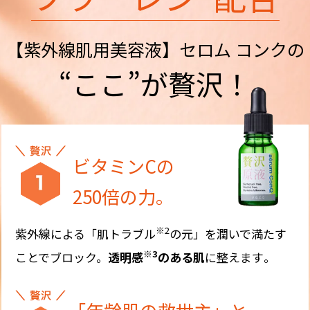
【紫外線肌用美容液】セロム コンクの
“ここ”が贅沢！
ビタミンCの
250倍の力。
※2
紫外線による「肌トラブル
の元」を潤いで満たす
※3
ことでブロック。
透明感
のある肌
に整えます