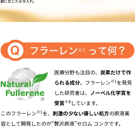
齢に応じたお手入れ。
医療分野も注目の、
炭素だけで作
※1
られる成分
。フラーレン
を発見
した研究者は、
ノーベル化学賞を
※2
受賞
しています。
※1
このフラーレン
を、
刺激の少ない優しい処方
の原液美
容として開発したのが“贅沢原液”セロム コンクです。