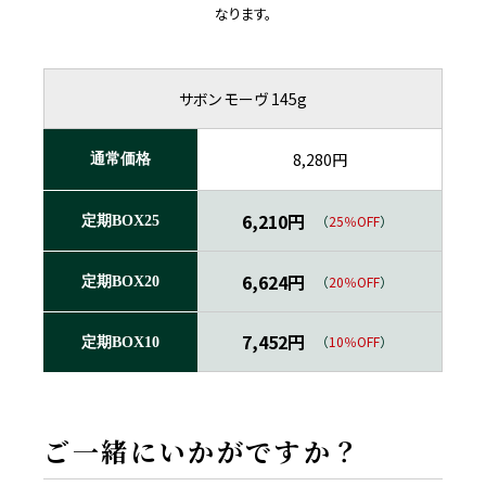
なります。
サボン モーヴ 145g
8,280円
通常価格
6,210円
（
25％OFF
）
定期BOX25
6,624円
（
20％OFF
）
定期BOX20
7,452円
（
10％OFF
）
定期BOX10
ご一緒にいかがですか？