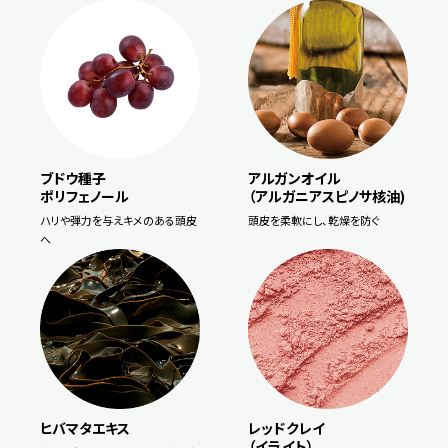
ブドウ種子
アルガンオイル
ポリフェノール
（アルガニアスピノサ核油)
ハリや弾力を与えキメのある頭皮
頭皮を柔軟にし、乾燥を防ぐ
へ
ヒバマタエキス
レッドクレイ
（イライト）