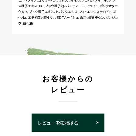
ピルベタイン、コカミドMEA、ミネラルオイル、プロパンジオール、ナツ
メ種子エキス、PG、ブドウ種子油、パンテノール、イライト、ポリクオタニ
ウム-7、ブドウ種子エキス、ヒバマタエキス、フィトエクジステロイド、塩
化Na、エチドロン酸４Ｎａ、ＥＤＴＡ－４Ｎａ、香料、酸化チタン、グンジョ
ウ、酸化鉄
お客様からの
レビュー
レビューを投稿する