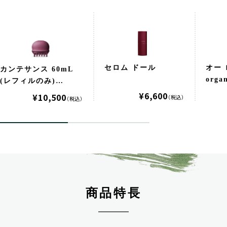
セロム ドール
オー 
カンテサンス 60mL
orga
(レフィルのみ)
organic
¥6,600
¥10,500
（税込）
（税込）
商品特長