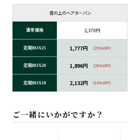
雲の上のヘアターバン
2,370円
通常価格
1,777円
（
25％OFF
）
定期BOX25
1,896円
（
20％OFF
）
定期BOX20
2,132円
（
10％OFF
）
定期BOX10
ご一緒にいかがですか？