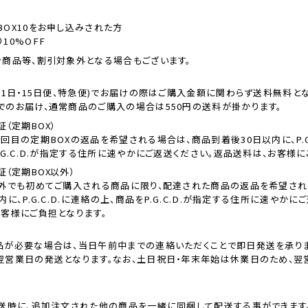
OX10をお申し込みされた方
10%OFF
ン商品等、割引対象外となる場合もございます。
(1日・15日便、特急便)でお届けの際はご購入金額に関わらず送料無料とな
でのお届け、通常商品のご購入の場合は550円の送料が掛かります。
証（定期BOX）
回目の定期BOXの返品を希望される場合は、商品到着後30日以内に、P.G.
.G.C.D.が指定する住所に速やかにご返送ください。返品送料は、お客様に
証（定期BOX以外）
以外でも初めてご購入される商品に限り、配達された商品の返品を希望され
内に、P.G.C.D.に連絡の上、商品をP.G.C.D.が指定する住所に速やかに
お客様にご負担となります。
品が必要な場合は、当日午前中までの連絡いただくことで即日発送を承りま
翌営業日の発送となります。なお、土日祝日・年末年始は休業日のため、翌
発送時に、追加注文された他の商品を一緒に同梱して配送する事ができます