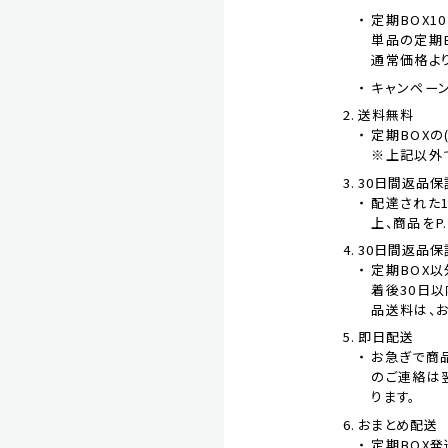
定期BOX10
単品の定期B
通常価格より
キャンペー
送料無料
定期BOXの
※上記以外
30日間返品保
配達された1
上、商品をP
30日間返品保
定期BOX
着後30日以
品送料は、
即日配送
お急ぎで商
のご連絡は
ります。
おまとめ配送
定期BOX