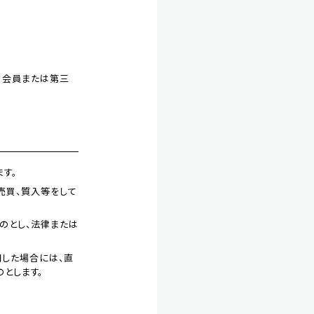
より会員または第三
す。
売買、質入等をして
のとし、法律または
明した場合には、直
のとします。