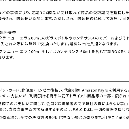
などの事情により、定期BOX商品が受け取れず商品の受取期間を延長した
最長2ヵ月間延長いただけます。ただし、2ヵ月間延長後に続けてお届け日
ー無料交換
クラ ニュー エラ 200mLのガラスボトルやカンテサンスのカバーおよび
紛失された際には無料で交換いたします。送料は当社負担となります。
クラ ニュー エラ 200mLもしくはカンテサンス 60mLを含む定期BOX
なります。
ットカード、郵便局・コンビニ後払い、代金引換、AmazonPay※を利用する
Payでのお支払いがご利用頂ける商品は初回トライアル商品等の一部に限られて
る商品のお支払いに関して、会員と決済業者の間で弊社の責によらない事由
合、当該当事者双方で解決するものとし、P.G.C.D.は、一切の責任を負わ
がある場合、全ての決済方法を利用できない場合があります。何卒ご了承くだ