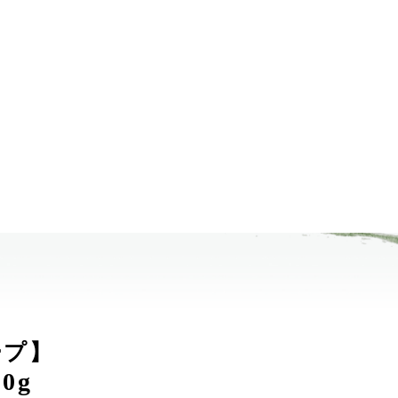
ープ】
0g