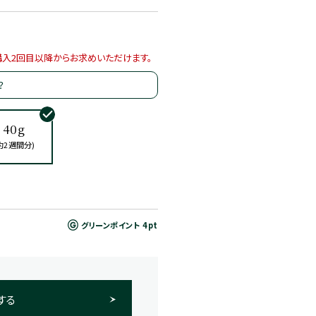
はご購入2回目以降からお求めいただけます。
？
40g
約2週間分)
グリーンポイント
4pt
する