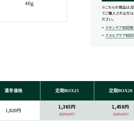
※こちらの商品は2
てご購入される方は
ださい。
スキンケア初回限
スカルプケア初回
通常価格
定期BOX25
定期BOX20
1,365円
1,456円
1,820円
（
25％OFF
）
（
20％OFF
）