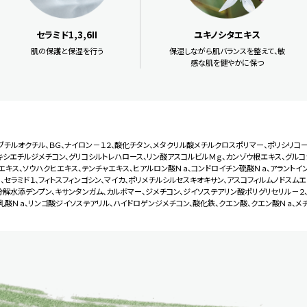
セラミド1,3,6II
ユキノシタエキス
肌の保護と保湿を行う
保湿しながら肌バランスを整えて、敏
感な肌を健やかに保つ
ブチルオクチル、ＢＧ、ナイロン－１２、酸化チタン、メタクリル酸メチルクロスポリマー、ポリシリコー
キシエチルジメチコン、グリコシルトレハロース、リン酸アスコルビルＭｇ、カンゾウ根エキス、グルコ
エキス、ソウハクヒエキス、テンチャエキス、ヒアルロン酸Ｎａ、コンドロイチン硫酸Ｎａ、アラントイ
Ⅱ、セラミド１、フィトスフィンゴシン、マイカ、ポリメチルシルセスキオキサン、アスコフィルムノドスムエ
水分解水添デンプン、キサンタンガム、カルボマー、ジメチコン、ジイソステアリン酸ポリグリセリル－２
ル乳酸Ｎａ、リンゴ酸ジイソステアリル、ハイドロゲンジメチコン、酸化鉄、クエン酸、クエン酸Ｎａ、メ