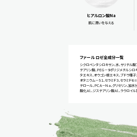
ヒアルロン酸Na
肌に潤いを与える
ファール ロゼ
全成分一覧
シクロペンタシロキサン、水、サリチル酸
テアリン酸、ＰＥＧ－９ポリジメチルシロ
タエキス、オウゴン根エキス、ブドウ種子
オタニウム－５１、セラミド３、セラミド６
テロール、ＰＣＡ－Ｎａ、グリセリン、加
酸化Ａｌ、ジステアリン酸Ａｌ、ラウロイ