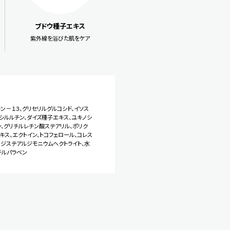
ブドウ種子エキス
紫外線を浴びた肌をケア
ン－１３、グリセリルグルコシド、イソス
シルルチン、ダイズ種子エキス、ユキノシ
ン、グリチルレチン酸ステアリル、ポリク
キス、エクトイン、トコフェロール、コレス
、ジステアルジモニウムヘクトライト、水
チルパラベン