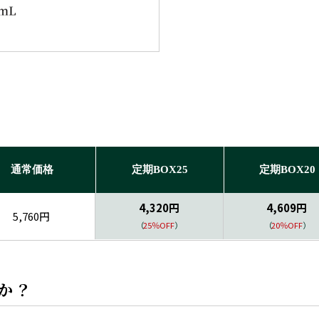
通常価格
定期BOX25
定期BOX20
4,320円
4,609円
5,760円
（
25％OFF
）
（
20％OFF
）
か？